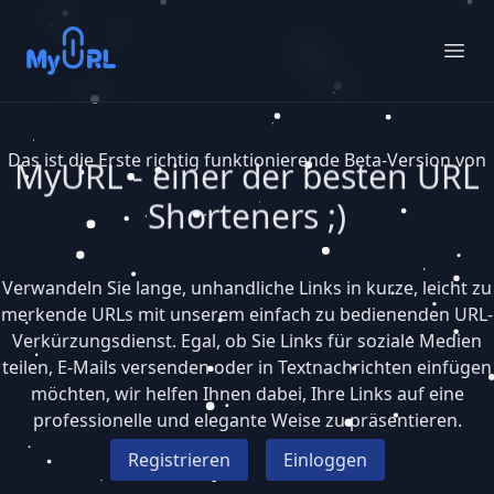
MyURL
Ope
Das ist die Erste richtig funktionierende Beta-Version von
MyURL - einer der besten URL
Shorteners ;)
Verwandeln Sie lange, unhandliche Links in kurze, leicht zu
merkende URLs mit unserem einfach zu bedienenden URL-
Verkürzungsdienst. Egal, ob Sie Links für soziale Medien
teilen, E-Mails versenden oder in Textnachrichten einfügen
möchten, wir helfen Ihnen dabei, Ihre Links auf eine
professionelle und elegante Weise zu präsentieren.
Registrieren
Einloggen